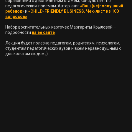
образования с десятилетним стажем, консультант по 
педагогическим приемам. Автор книг 
«Ваш (не)послушный 
ребенок»
 и 
«CHILD-FRIENDLY BUSINESS. Чек-лист из 100 
вопросов»
.

Набор воспитательных карточек Маргариты Крыловой – 
подробности 
на ее сайте
.

Лекция будет полезна педагогам, родителям, психологам, 
студентам педагогических вузов и всем неравнодушным к 
дошколятам людям ;)