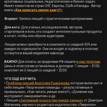
креативных социальных, педагогических и бизнес-задач. 
Имеет клиентов из стран СНГ, Европы, США и Канады.  Автор 
книги 
«Как написать умную книгу?»
.

Формат:
 Записи лекций с практическими материалами.

Для кого:
 Для учёных, исследователей, авторов, 
стартаперов и всех, кто создает интеллектуальные продукты 
и хочет, чтобы они обрели аудиторию.

Лекции можно приобрести в комплекте со скидкой 30% или 
каждую по отдельности. Они не входят в подписку и поэтому 
останутся в вашей медиатеке навсегда.

ВАЖНО!
 Для оплаты за пределами РФ пишите 
в наш телеграм
. 
Цены в этом случае установлены в долларах: 1 лекция – $100, 
комплект из 3 лекций со скидкой – $250.
ЧТО ЕЩЕ ИЗУЧИТЬ 

•
Подборка лекций Анатолия Рыжачкова
, которая включает в 
себя лекции «Творческие команды – результативные и 
провальные», «Как читать умные книги?», «Дневник как 
инструмент саморазвития» и др.

• Лекция 
«Системный подход при поиске данных»
 от Дмитрия 
Матвеева, научного редактора издательства «Ливрезон»
