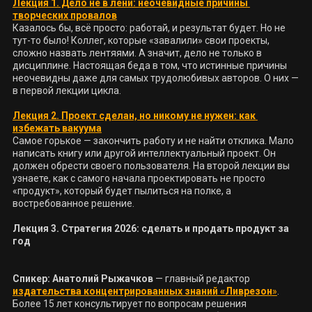
Лекция 1. Дело не в лени: неочевидные причины 
творческих провалов
Казалось бы, всё просто: работай, и результат будет. Но не 
тут-то было! Коллег, которые «завалили» свои проекты, 
сложно назвать лентяями. А значит, дело не только в 
дисциплине. Настоящая беда в том, что истинные причины 
неочевидны даже для самых трудолюбивых авторов. О них — 
в первой лекции цикла. 

Лекция 2. Проект сделан, но никому не нужен: как 
избежать вакуума
Самое горькое — закончить работу и не найти отклика. Мало 
написать книгу или другой интеллектуальный проект. Он 
должен обрести своего пользователя. На второй лекции вы 
узнаете, как с самого начала проектировать не просто 
«продукт», который будет пылиться на полке, а 
востребованное решение.

Лекция 3. Стратегия 2026: сделать и продать продукт за 
Спикер:
Анатолий Рыжачков
 — главный редактор 
издательства концентрированных знаний «Ливрезон
»
. 
Более 15 лет консультирует по вопросам решения 