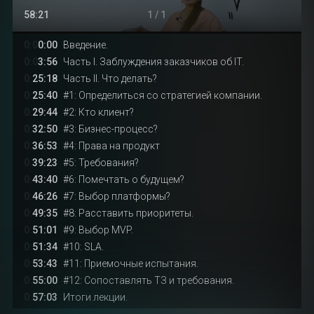
58:21
1 / 1
0:0
0:00
Введение.
0:0
3:56
Часть I. Заблуждения заказчиков об IT.
0:
25:18
Часть II. Что делать?
0:
25:40
#1: Определиться со стратегией компании.
0:
29:44
#2: Кто клиент?
0:
32:50
#3: Бизнес-процесс?
0:
36:53
#4: Права на продукт
0:
39:23
#5: Требования?
0:
43:40
#6: Помечтать о будущем?
0:
46:26
#7: Выбор платформы?
0:
49:35
#8: Расставить приоритеты.
0:
51:01
#9: Выбор MVP.
0:
51:34
#10: SLA.
0:
53:43
#11: Приемочные испытания.
0:
55:00
#12: Сопоставлять ТЗ и требования.
0:
57:03
Итоги лекции.