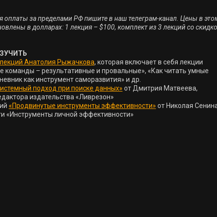
я оплаты за пределами РФ пишите в наш телеграм-канал. Цены в этом
новлены в долларах: 1 лекция – $100, комплект из 3 лекций со скидко
ЗУЧИТЬ 

 лекций Анатолия Рыжачкова
, которая включает в себя лекции 
е команды – результативные и провальные», «Как читать умные 
невник как инструмент саморазвития» и др.

истемный подход при поиске данных»
 от Дмитрия Матвеева, 
едактора издательства «Ливрезон»

ий 
«Продвинутые инструменты эффективности»
 от Николая Сенина,
ги «Инструменты личной эффективности»