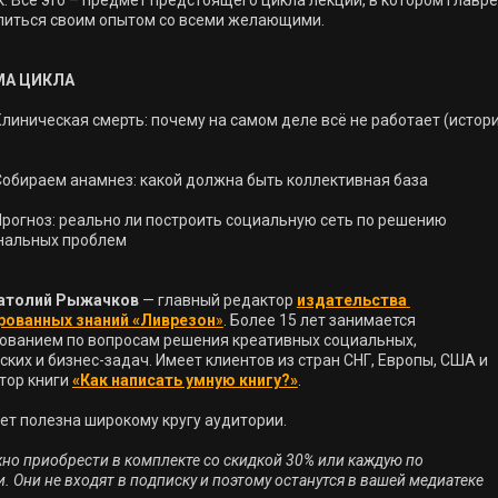
к. Всё это – предмет предстоящего цикла лекций, в котором главре
литься своим опытом со всеми желающими.

А ЦИКЛА

линическая смерть: почему на самом деле всё не работает (истори
Собираем анамнез: какой должна быть коллективная база
Прогноз: реально ли построить социальную сеть по решению 
атолий Рыжачков
 — главный редактор 
издательства 
рованных знаний «Ливрезон
»
. Более 15 лет занимается 
ованием по вопросам решения креативных социальных, 
ких и бизнес-задач. Имеет клиентов из стран СНГ, Европы, США и 
тор книги 
«Как написать умную книгу?»
.

ет полезна широкому кругу аудитории.

но приобрести в комплекте со скидкой 30% или каждую по 
отдельности. Они не входят в подписку и поэтому останутся в вашей медиатеке 