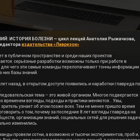
ИЙ: ИСТОРИЯ БОЛЕЗНИ — цикл лекций Анатолия Рыжачкова, 
едактора 
издательства «Ливрезон»
ет в публичном пространстве и среди наших проектов 
ается: серьёзные разработки возможны только при работе в 
 для чего эти самые команды перелопачивают тонны информации 
 них базы знаний. 

 лет назад, в открытом доступе появились и наработки главреда по


ледовательская тема – это живой организм. Многое подвергается 
 со временем взгляды, подходы и практики меняются… Увы, 
зритель узнает об этом позже всех. Тем не менее пришло время 
говорить о том, почему за последние 8 лет взгляды главреда на 
бществ, организации знаний, социальных сетей для решения задач 
ально изменились. 

манды провели сотни, а возможно и тысячи экспериментов, проб и, 