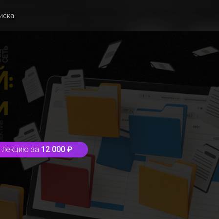
иска
у лекцию за
12 000 ₽