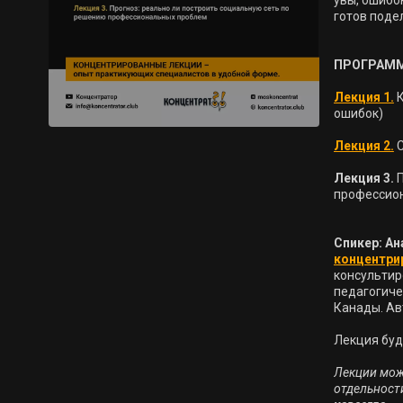
увы, ошибо
готов поде
ПРОГРАММ
Лекция 1.
К
ошибок)

Лекция 2.
Лекция 3. 
Спикер:
Ан
концентри
консультир
педагогичес
Канады. Ав
Лекция буд
Лекции мож