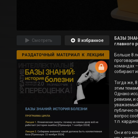
БАЗЫ ЗНАН
Смотреть
В избранное
главного р
Больше 8 л
проговарив
командах –
собирают из
Тогда же, 8
этим темам. 
Однако исс
ревизии, и
уважаемый 
публично по
вопрос соо
т.п. кардин
Он и его ко