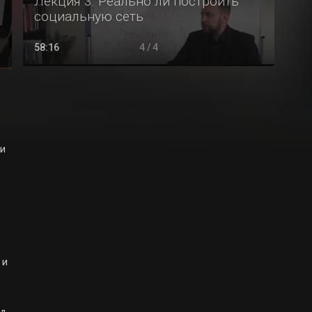
Лекция 3. Реально ли построить
социальную сеть
58:16
4 / 4
и 
 
и 