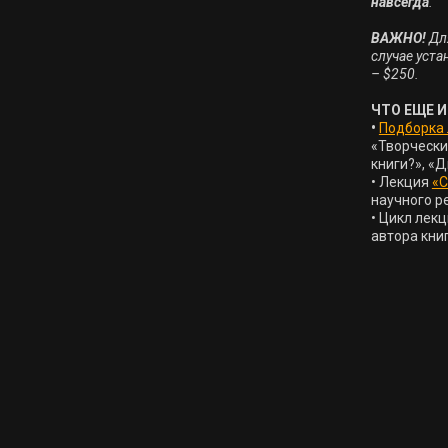
навсегда
.

ВАЖНО!
 Дл
случае уста
– $250.
ЧТО ЕЩЕ И
•
Подборка
«Творчески
книги?», «Д
• Лекция 
«С
научного р
• Цикл лекц
автора кни