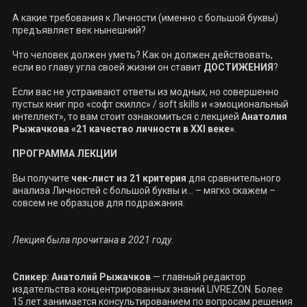
А какие требования к Личности (именно с большой буквы) 
предъявляет век нынешний?

Что человек должен уметь? Как он должен действовать, 
если во главу угла своей жизни он ставит 
ДОСТИЖЕНИЯ
?

Если вас не устраивают ответы из модных, но совершенно 
пустых книг про «софт скиллс» / soft skills и «эмоциональный 
интеллект», то вам стоит ознакомиться с лекцией 
Анатолия 
Рыжачкова
«21 качество личности в XXI веке»
.

ПРОГРАММА ЛЕКЦИИ

Вы получите 
чек-лист из 21 критерия
 для сравнительного 
анализа Личностей с большой буквы и… – мягко скажем – 
совсем не образцов для подражания.

Лекция была прочитана в 2021 году.

Спикер:
Анатолий Рыжачков
 — главный редактор 
издательства концентрированных знаний LIVREZON. Более 
15 лет занимается консультированием по вопросам решения 