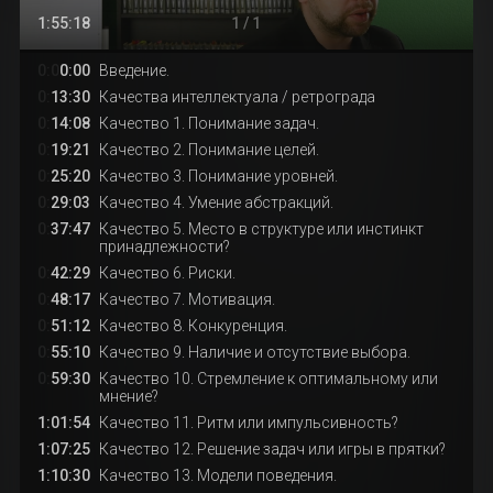
1:55:18
1 / 1
0:0
0:00
Введение.
0:
13:30
Качества интеллектуала / ретрограда
0:
14:08
Качество 1. Понимание задач.
0:
19:21
Качество 2. Понимание целей.
0:
25:20
Качество 3. Понимание уровней.
0:
29:03
Качество 4. Умение абстракций.
0:
37:47
Качество 5. Место в структуре или инстинкт
принадлежности?
0:
42:29
Качество 6. Риски.
0:
48:17
Качество 7. Мотивация.
0:
51:12
Качество 8. Конкуренция.
0:
55:10
Качество 9. Наличие и отсутствие выбора.
0:
59:30
Качество 10. Стремление к оптимальному или
мнение?
1:01:54
Качество 11. Ритм или импульсивность?
1:07:25
Качество 12. Решение задач или игры в прятки?
1:10:30
Качество 13. Модели поведения.